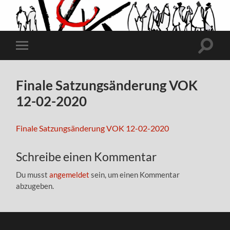
Suchfe
Mobile-
ein-/a
Menü
ein-/ausblenden
Finale Satzungsänderung VOK
12-02-2020
Finale Satzungsänderung VOK 12-02-2020
Schreibe einen Kommentar
Du musst
angemeldet
sein, um einen Kommentar
abzugeben.