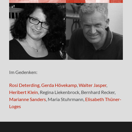
Im Gedenken:
Rosi Deterding,
Gerda Hövekamp
,
Walter Jasper
,
Heribert Klein
, Regina Liekenbrock, Bernhard Recker,
Marianne Sanders
, Maria Stuhrmann,
Elisabeth Thüner-
Loges