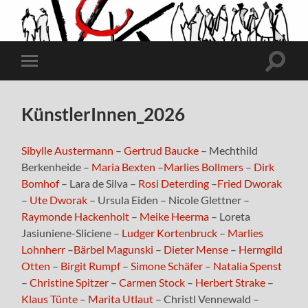
Suchfe
Mobile-
ein-/a
Menü
ein-/ausblenden
KünstlerInnen_2026
Sibylle Austermann
–
Gertrud Baucke
– Mechthild
Berkenheide –
Maria Bexten
–
Marlies Bollmers
–
Dirk
Bomhof
– Lara de Silva –
Rosi Deterding
–
Fried Dworak
–
Ute Dworak
– Ursula Eiden – Nicole Glettner –
Raymonde Hackenholt
–
Meike Heerma
– Loreta
Jasiuniene-Sliciene –
Ludger Kortenbruck
–
Marlies
Lohnherr
–
Bärbel Magunski
–
Dieter Mense
–
Hermgild
Otten
–
Birgit Rumpf
–
Simone Schäfer
–
Natalia Spenst
–
Christine Spitzer
–
Carmen Stock
–
Herbert Strake
–
Klaus Tünte
–
Marita Utlaut
– Christl Vennewald –